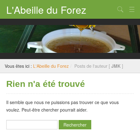
L'Abeille du Forez
Qui sommes nous ?
Rucher-école
Dossiers techniques
Législation
Vous êtes ici :
L'Abeille du Forez
/
Posts de l'auteur [
JMK
]
Divers
Rien n'a été trouvé
Nous contacter
Il semble que nous ne puissions pas trouver ce que vous
voulez. Peut-être chercher pourrait aider.