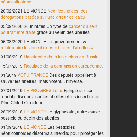
néonicotinoïdes !
20/02/2021 LE MONDE
Néonicotinoides, des
dérogations basées sur une erreur de calcul
05/09/2020 20 minutes Un type de
cancer du sein
pourrait être traité
grâce au venin des abeilles
06/08/2020 LE MONDE Le gouvernement va
réintroduire les insecticides « tueurs d’abeilles »
01/08/2019
Hécatombe dans les ruches de Russie.
15/07/2019
Reculade de la commission européenne.
01/2019
ACTU FRANCE
Des députés appellent à
sauver les abeilles, mais votent... l'inverse.
07/01/2019
LE PROGRES Loire
Epinglé sur son
"double discours" sur les abeilles et les insecticides,
Dino Cinieri s'explique.
28/09/2018
LE MONDE
Le glyphosate, autre cause
possible du déclin des abeilles
01/09/2018
LE MONDE
Les pesticides
néonicotinoïdes désormais interdits pour protéger les