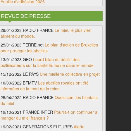
Feuille d'adhésion 2026
REVUE DE PRESSE
29/01/2023 RADIO FRANCE
Le miel, le plus vieil
aliment du monde.
25/01/2023 TERRE.net
Le plan d'action de Bruxelles
pour protéger les abeilles
13/01/2023 GEO
Lourd bilan du déclin des
pollinisateurs sur la santé humaine dans le monde
15/12/2022 LE PAYS
Une miellerie collective en projet
10/09/2022 BFMTV
Les abeilles royales ont été
informées de la mort de la reine
25/04/2022 RADIO FRANCE
Quels sont les bienfaits
du miel
19/10/2021 FRANCE INTER
Pourra-t-on continuer à
manger du miel français ?
19/02/2021 GENERATIONS FUTURES
Alerte