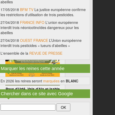
abeilles
17/05/2018
BFM TV
La justice européenne confirme
les restrictions d'utilisation de trois pesticides.
27/04/2018
FRANCE INFO
L'union européenne
interdit trois néonicotinoïdes dangereux pour les
abeilles
27/04/2018
OUEST FRANCE
L’Union européenne
interdit trois pesticides « tueurs d'abeilles »
L'ensemble de la
REVUE DE PRESSE
Marquer les reines cette année
En 2026 les reines seront
marquées
en
BLANC
Pays d’Urfé, Vals d’Aix et Isable
Chercher dans ce site avec Google