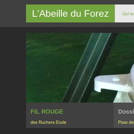
L'Abeille du Forez
Qui s
Le site des apiculteurs du Forez
FIL ROUGE
Dossi
des Ruchers-Ecole
Pose de