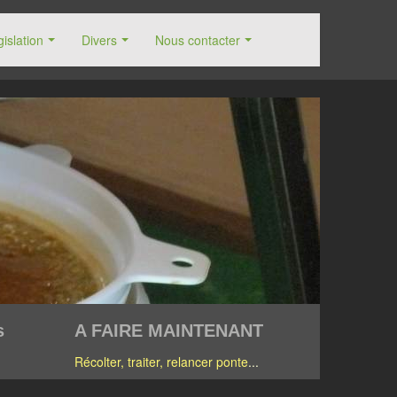
islation
Divers
Nous contacter
s
A FAIRE MAINTENANT
Récolter, traiter, relancer ponte
...