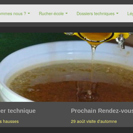
ommes nous ?
Rucher-école
Dossiers techniques
Lég
er technique
Prochain Rendez-vou
s hausses
29 août visite d'automne