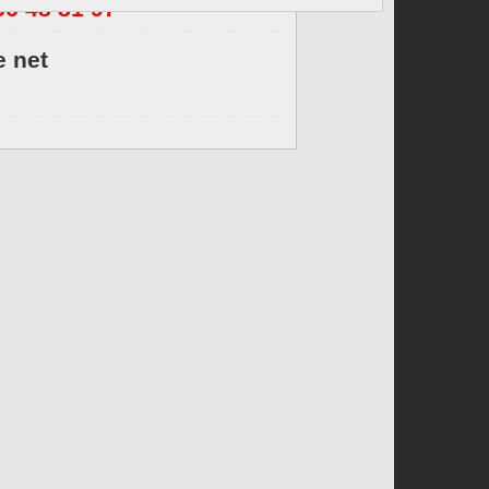
66 48 81 97
e net