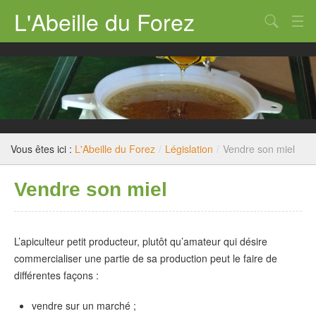
L'Abeille du Forez
Qui sommes nous ?
Rucher-école
Dossiers techniques
Législation
Vous êtes ici :
L'Abeille du Forez
/
Législation
/
Vendre son miel
Divers
Vendre son miel
Nous contacter
L’apiculteur petit producteur, plutôt qu’amateur qui désire
commercialiser une partie de sa production peut le faire de
différentes façons :
vendre sur un marché ;