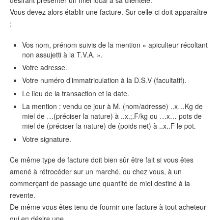
désirant présenter un miel local à sa clientèle.
Vous devez alors établir une facture. Sur celle-ci doit apparaître
:
Vos nom, prénom suivis de la mention « apiculteur récoltant
non assujetti à la T.V.A. ».
Votre adresse.
Votre numéro d’immatriculation à la D.S.V (facultatif).
Le lieu de la transaction et la date.
La mention : vendu ce jour à M. (nom/adresse) ..x…Kg de
miel de …(préciser la nature) à ..x.;.F/kg ou …x… pots de
miel de (préciser la nature) de (poids net) à ..x..F le pot.
Votre signature.
Ce même type de facture doit bien sûr être fait si vous êtes
amené à rétrocéder sur un marché, ou chez vous, à un
commerçant de passage une quantité de miel destiné à la
revente.
De même vous êtes tenu de fournir une facture à tout acheteur
qui en désire une.