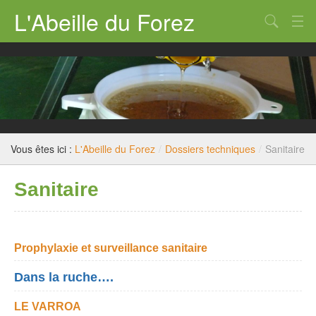
L'Abeille du Forez
Qui sommes nous ?
Rucher-école
Dossiers techniques
Législation
Vous êtes ici :
L'Abeille du Forez
/
Dossiers techniques
/
Sanitaire
Divers
Sanitaire
Nous contacter
Prophylaxie et surveillance sanitaire
Dans la ruche….
LE VARROA