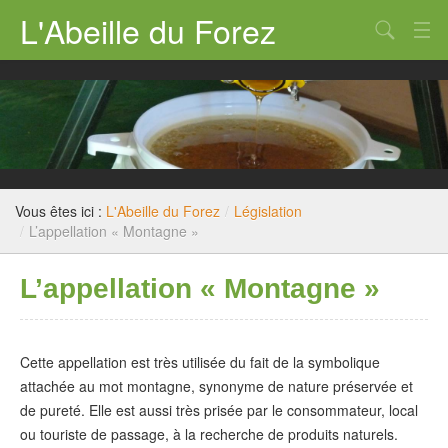
L'Abeille du Forez
Qui sommes nous ?
Rucher-école
Dossiers techniques
Législation
Vous êtes ici :
L'Abeille du Forez
/
Législation
/
L’appellation « Montagne »
Divers
L’appellation « Montagne »
Nous contacter
Cette appellation est très utilisée du fait de la symbolique
attachée au mot montagne, synonyme de nature préservée et
de pureté. Elle est aussi très prisée par le consommateur, local
ou touriste de passage, à la recherche de produits naturels.