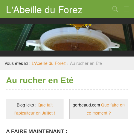
L'Abeille du Forez
Qui sommes nous ?
Rucher-école
Dossiers techniques
Législation
Vous êtes ici :
L'Abeille du Forez
/
Au rucher en Eté
Divers
Au rucher en Eté
Nous contacter
Blog Icko :
Que fait
gerbeaud.com
Que faire en
l’apiculteur en Juillet !
ce moment ?
A FAIRE MAINTENANT :