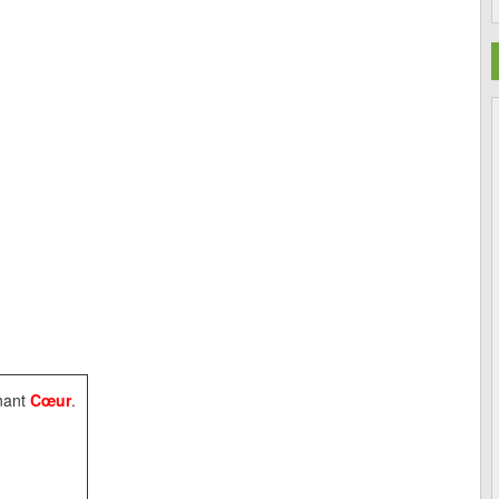
nnant
Cœur
.