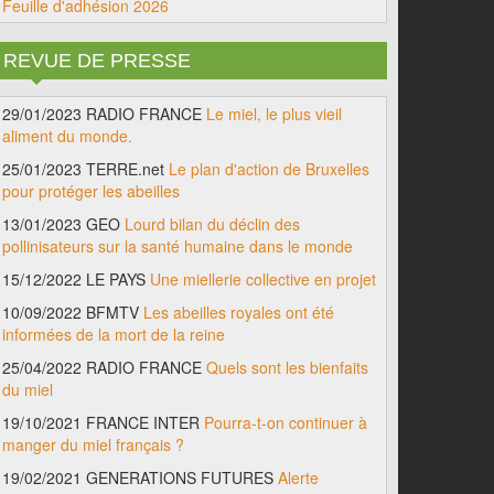
Feuille d'adhésion 2026
REVUE DE PRESSE
29/01/2023 RADIO FRANCE
Le miel, le plus vieil
aliment du monde.
25/01/2023 TERRE.net
Le plan d'action de Bruxelles
pour protéger les abeilles
13/01/2023 GEO
Lourd bilan du déclin des
pollinisateurs sur la santé humaine dans le monde
15/12/2022 LE PAYS
Une miellerie collective en projet
10/09/2022 BFMTV
Les abeilles royales ont été
informées de la mort de la reine
25/04/2022 RADIO FRANCE
Quels sont les bienfaits
du miel
19/10/2021 FRANCE INTER
Pourra-t-on continuer à
manger du miel français ?
19/02/2021 GENERATIONS FUTURES
Alerte