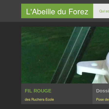
L'Abeille du Forez
Qui s
Le site des apiculteurs du Forez
FIL ROUGE
Dossi
des Ruchers-Ecole
Pose de