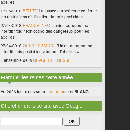
abeilles
17/05/2018
BFM TV
La justice européenne confirme
les restrictions d'utilisation de trois pesticides.
27/04/2018
FRANCE INFO
L'union européenne
interdit trois néonicotinoïdes dangereux pour les
abeilles
27/04/2018
OUEST FRANCE
L’Union européenne
interdit trois pesticides « tueurs d'abeilles »
L'ensemble de la
REVUE DE PRESSE
Marquer les reines cette année
En 2026 les reines seront
marquées
en
BLANC
Chercher dans ce site avec Google