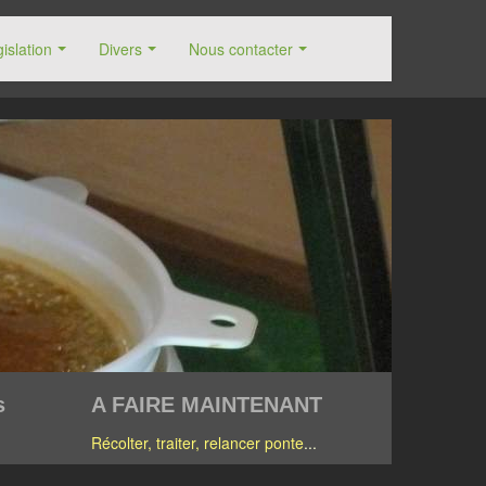
islation
Divers
Nous contacter
s
A FAIRE MAINTENANT
Récolter, traiter, relancer ponte
...