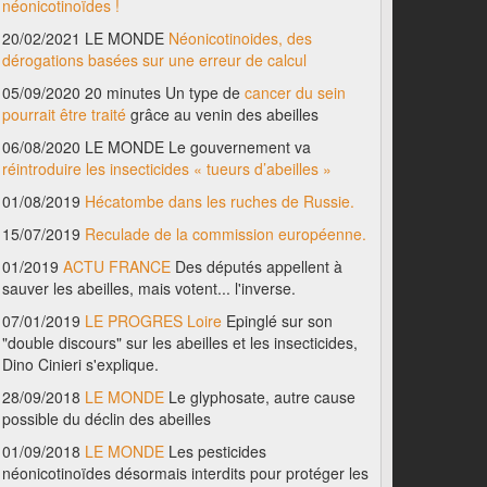
néonicotinoïdes !
20/02/2021 LE MONDE
Néonicotinoides, des
dérogations basées sur une erreur de calcul
05/09/2020 20 minutes Un type de
cancer du sein
pourrait être traité
grâce au venin des abeilles
06/08/2020 LE MONDE Le gouvernement va
réintroduire les insecticides « tueurs d’abeilles »
01/08/2019
Hécatombe dans les ruches de Russie.
15/07/2019
Reculade de la commission européenne.
01/2019
ACTU FRANCE
Des députés appellent à
sauver les abeilles, mais votent... l'inverse.
07/01/2019
LE PROGRES Loire
Epinglé sur son
"double discours" sur les abeilles et les insecticides,
Dino Cinieri s'explique.
28/09/2018
LE MONDE
Le glyphosate, autre cause
possible du déclin des abeilles
01/09/2018
LE MONDE
Les pesticides
néonicotinoïdes désormais interdits pour protéger les