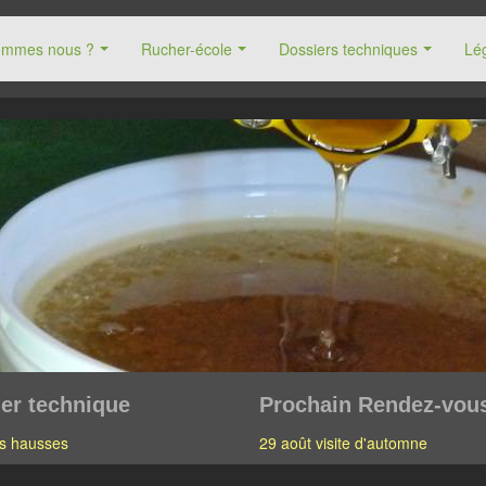
ommes nous ?
Rucher-école
Dossiers techniques
Lég
er technique
Prochain Rendez-vou
s hausses
29 août visite d'automne