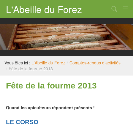
L'Abeille du Forez
Qui sommes nous ?
Rucher-école
Dossiers techniques
Législation
Vous êtes ici :
L'Abeille du Forez
/
Comptes-rendus d’activités
/
Fête de la fourme 2013
Divers
Fête de la fourme 2013
Nous contacter
Quand les apiculteurs répondent présents !
LE CORSO