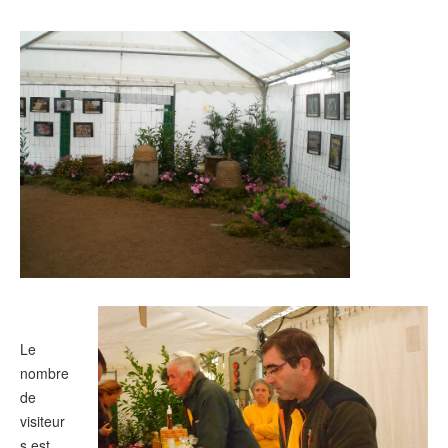
Le
nombre
de
visiteur
s est