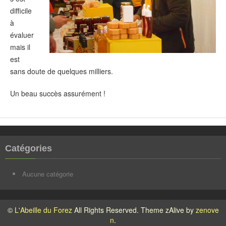
difficile
à
évaluer
mais il
est
sans doute de quelques milliers.
Un beau succès assurément !
Catégories
Aucune catégorie
©
L'Abeille du Forez
All Rights Reserved. Theme zAlive by
zenove
n
.