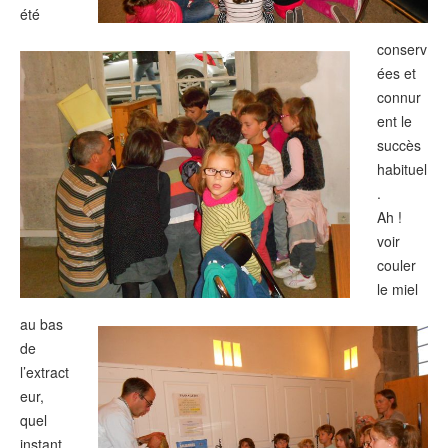
été
conserv
ées et
connur
ent le
succès
habituel
.
Ah !
voir
couler
le miel
au bas
de
l’extract
eur,
quel
instant