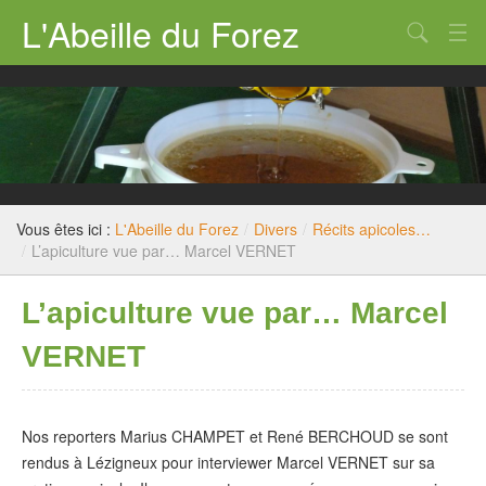
L'Abeille du Forez
Qui sommes nous ?
Rucher-école
Dossiers techniques
Législation
Vous êtes ici :
L'Abeille du Forez
/
Divers
/
Récits apicoles…
/
L’apiculture vue par… Marcel VERNET
Divers
L’apiculture vue par… Marcel
Nous contacter
VERNET
Nos reporters Marius CHAMPET et René BERCHOUD se sont
rendus à Lézigneux pour interviewer Marcel VERNET sur sa