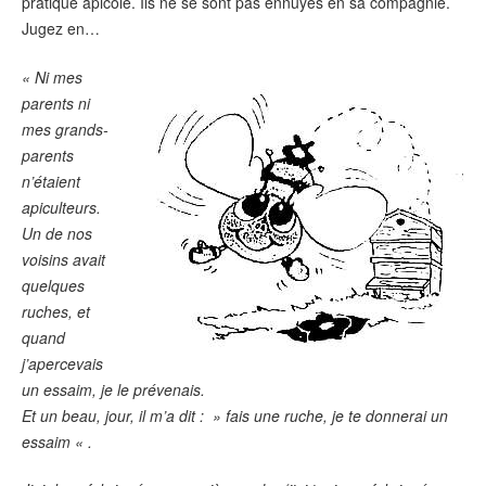
pratique apicole. Ils ne se sont pas ennuyés en sa compagnie.
Jugez en…
« Ni mes
parents ni
mes grands-
parents
n’étaient
apiculteurs.
Un de nos
voisins avait
quelques
ruches, et
quand
j’apercevais
un essaim, je le prévenais.
Et un beau, jour, il m’a dit : » fais une ruche, je te donnerai un
essaim « .