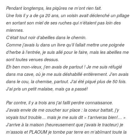
Pendant longtemps, les piqûres ne m’ont rien fait.
Une fois il y a de ça 20 ans, un voisin avait déclenché un pillage
en sortant son miel de ses ruches qui n’étaient pas loin des
miennes.
C’était tout noir d’abeilles dans le chemin.
Comme j’avais lu dans un livre qu’il fallait mettre une poignée
d’herbe à l’entrée, je suis allé pour le faire, mais les abeilles me
sont toutes venues dessus.
Eh ben mon-vieux, j’en avais de partout ! Je me suis réfugié
dans ma cave, où je me suis déshabillé entièrement. J’en avais
dans le cou, la chemise, partout. J’ai été piqué plus de 50 fois.
J’ai pris un petit malaise, mais ça a passé!
Par contre, il y a trois ans j’ai failli perdre connaissance.
J’avais envie de me coucher sur place : la coeur battait, j’y
voyais tout trouble… mais je me suis dit « t’arriveras bien!… »
J’arrive à la maison (heureusement que j’avais le tracteur) je
m’assois et PLAOUM je tombe par terre en m’abîmant toute la