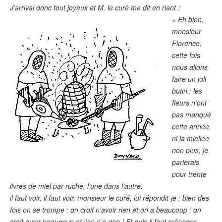
J’arrivai donc tout joyeux et M. le curé me dit en riant :
« Eh bien,
monsieur
Florence,
cette fois
nous allons
faire un joli
butin ; les
fleurs n’ont
pas manqué
cette année,
ni la miellée
non plus, je
parierais
pour trente
livres de miel par ruche, l’une dans l’autre.
il faut voir, il faut voir, monsieur le curé, lui répondit-je ; bien des
fois on se trompe : on croit n’avoir rien et on a beaucoup ; on
croit avoir beaucoup et l’on n’a rien ! Et puis il faut ménager