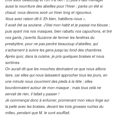
aussi la nourriture des abeilles pour l’hiver ; parès un été si
chaud, nous devons avoir un hiver long et rigoureux.
Vous avez raison dit-il. Eh bien, habillons-nous ».
Il avait ôté sa soutane. J’ôtai mon habit et je passai ma blouse ;
puis ayant mis nos masques, bien rabattu nos capuchons, et tiré
nos gants, j’avertis Suzanne de fermer les fenêtres du
presbytère, pour ne pas perdre beaucoup d’abeilles, qui
s’acharnent à suivre les gens jusqu’au fond des chambres.
Après quoi, dans la cuisine, je pris quelques braises et nous
sortimes.
On aurait dit que les mouches devinaient ce que nous allions
faire, car elles qui nous laissaient approcher tous les jours, en
une minute nous couvrirent des pieds à la tête ; elles
bourdonnaient autour de mon masque ; mais tous celà ne
servait de rien, il fallait y passer !
Je commençai donc à enfumer, promenant mon vieux linge sur
la pelle avec les braises, devant les trois grosses ruches du
milieu, pendant que M. le curé soufflait.