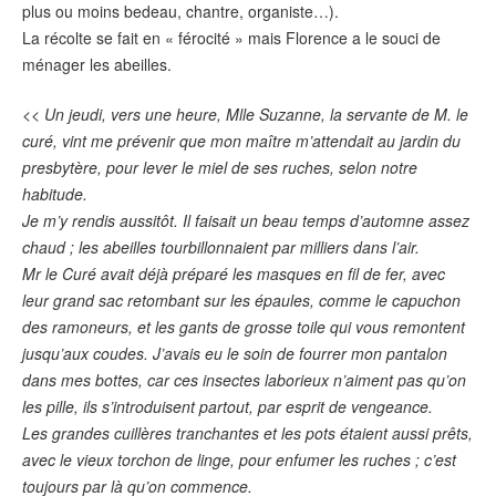
plus ou moins bedeau, chantre, organiste…).
La récolte se fait en « férocité » mais Florence a le souci de
ménager les abeilles.
<<
Un jeudi, vers une heure, Mlle Suzanne, la servante de M. le
curé, vint me prévenir que mon maître m’attendait au jardin du
presbytère, pour lever le miel de ses ruches, selon notre
habitude.
Je m’y rendis aussitôt. Il faisait un beau temps d’automne assez
chaud ; les abeilles tourbillonnaient par milliers dans l’air.
Mr le Curé avait déjà préparé les masques en fil de fer, avec
leur grand sac retombant sur les épaules, comme le capuchon
des ramoneurs, et les gants de grosse toile qui vous remontent
jusqu’aux coudes. J’avais eu le soin de fourrer mon pantalon
dans mes bottes, car ces insectes laborieux n’aiment pas qu’on
les pille, ils s’introduisent partout, par esprit de vengeance.
Les grandes cuillères tranchantes et les pots étaient aussi prêts,
avec le vieux torchon de linge, pour enfumer les ruches ; c’est
toujours par là qu’on commence.