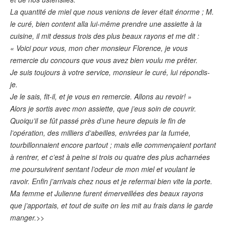
La quantité de miel que nous venions de lever était énorme ; M.
le curé, bien content alla lui-même prendre une assiette à la
cuisine, il mit dessus trois des plus beaux rayons et me dit :
« Voici pour vous, mon cher monsieur Florence, je vous
remercie du concours que vous avez bien voulu me prêter.
Je suis toujours à votre service, monsieur le curé, lui répondis-
je.
Je le sais, fit-il, et je vous en remercie. Allons au revoir! »
Alors je sortis avec mon assiette, que j’eus soin de couvrir.
Quoiqu’il se fût passé près d’une heure depuis le fin de
l’opération, des milliers d’abeilles, enivrées par la fumée,
tourbillonnaient encore partout ; mais elle commençaient portant
à rentrer, et c’est à peine si trois ou quatre des plus acharnées
me poursuivirent sentant l’odeur de mon miel et voulant le
ravoir. Enfin j’arrivais chez nous et je refermai bien vite la porte.
Ma femme et Julienne furent émerveillées des beaux rayons
que j’apportais, et tout de suite on les mit au frais dans le garde
manger.>>