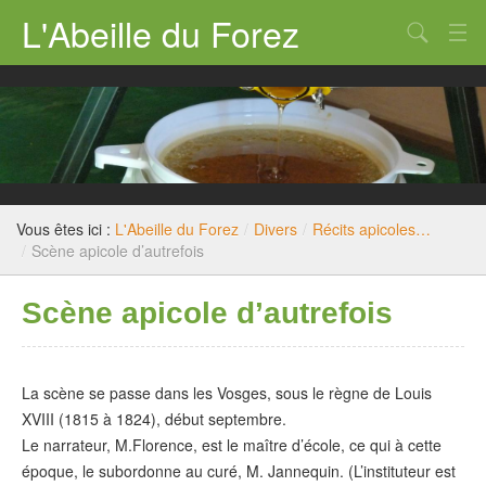
L'Abeille du Forez
Qui sommes nous ?
Rucher-école
Dossiers techniques
Législation
Vous êtes ici :
L'Abeille du Forez
/
Divers
/
Récits apicoles…
/
Scène apicole d’autrefois
Divers
Scène apicole d’autrefois
Nous contacter
La scène se passe dans les Vosges, sous le règne de Louis
XVIII (1815 à 1824), début septembre.
Le narrateur, M.Florence, est le maître d’école, ce qui à cette
époque, le subordonne au curé, M. Jannequin. (L’instituteur est