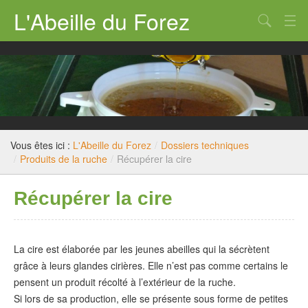
L'Abeille du Forez
Qui sommes nous ?
Rucher-école
Dossiers techniques
Législation
Vous êtes ici :
L'Abeille du Forez
/
Dossiers techniques
/
Produits de la ruche
/
Récupérer la cire
Divers
Récupérer la cire
Nous contacter
La cire est élaborée par les jeunes abeilles qui la sécrètent
grâce à leurs glandes cirières. Elle n’est pas comme certains le
pensent un produit récolté à l’extérieur de la ruche.
Si lors de sa production, elle se présente sous forme de petites