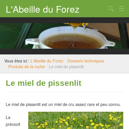
L'Abeille du Forez
Qui sommes nous ?
Rucher-école
Dossiers techniques
Législation
Vous êtes ici :
L'Abeille du Forez
/
Dossiers techniques
/
Produits de la ruche
/
Le miel de pissenlit
Divers
Le miel de pissenlit
Nous contacter
Le miel de pissenlit est un miel de cru assez rare et peu connu.
La
précocit