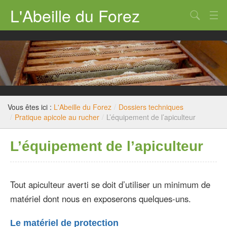
L'Abeille du Forez
Qui sommes nous ?
Rucher-école
Dossiers techniques
Législation
Vous êtes ici :
L'Abeille du Forez
/
Dossiers techniques
/
Pratique apicole au rucher
/
L’équipement de l’apiculteur
Divers
L’équipement de l’apiculteur
Nous contacter
Tout apiculteur averti se doit d’utiliser un minimum de
matériel dont nous en exposerons quelques-uns.
Le matériel de protection