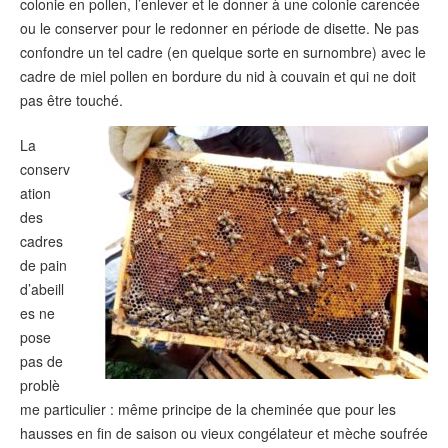
colonie en pollen, l’enlever et le donner à une colonie carencée
ou le conserver pour le redonner en période de disette. Ne pas
confondre un tel cadre (en quelque sorte en surnombre) avec le
cadre de miel pollen en bordure du nid à couvain et qui ne doit
pas être touché.
La
conserv
ation
des
cadres
de pain
d’abeill
es ne
pose
pas de
problè
me particulier : même principe de la cheminée que pour les
hausses en fin de saison ou vieux congélateur et mèche soufrée