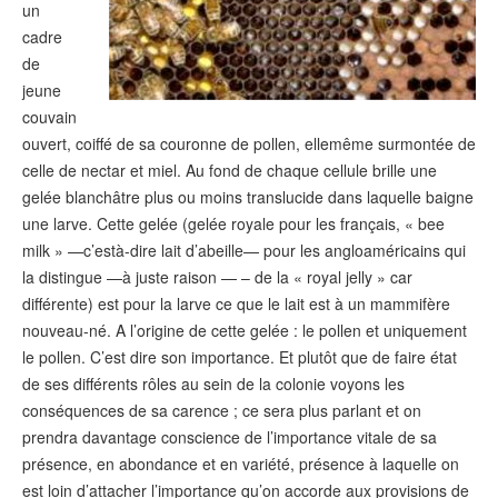
un
cadre
de
jeune
couvain
ouvert, coiffé de sa couronne de pollen, ellemême surmontée de
celle de nectar et miel. Au fond de chaque cellule brille une
gelée blanchâtre plus ou moins translucide dans laquelle baigne
une larve. Cette gelée (gelée royale pour les français, « bee
milk » —c’està-dire lait d’abeille— pour les angloaméricains qui
la distingue —à juste raison — – de la « royal jelly » car
différente) est pour la larve ce que le lait est à un mammifère
nouveau-né. A l’origine de cette gelée : le pollen et uniquement
le pollen. C’est dire son importance. Et plutôt que de faire état
de ses différents rôles au sein de la colonie voyons les
conséquences de sa carence ; ce sera plus parlant et on
prendra davantage conscience de l’importance vitale de sa
présence, en abondance et en variété, présence à laquelle on
est loin d’attacher l’importance qu’on accorde aux provisions de