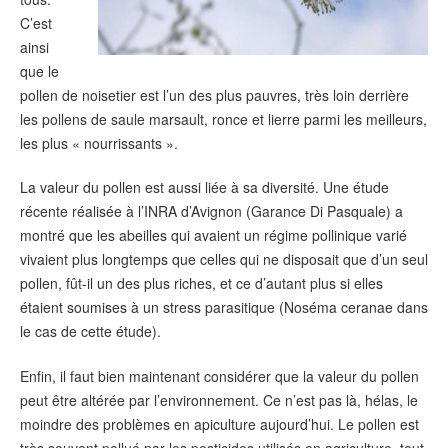
C’est
ainsi
que le
pollen de noisetier est l’un des plus pauvres, très loin derrière
les pollens de saule marsault, ronce et lierre parmi les meilleurs,
les plus « nourrissants ».
La valeur du pollen est aussi liée à sa diversité. Une étude
récente réalisée à l’INRA d’Avignon (Garance Di Pasquale) a
montré que les abeilles qui avaient un régime pollinique varié
vivaient plus longtemps que celles qui ne disposait que d’un seul
pollen, fût-il un des plus riches, et ce d’autant plus si elles
étaient soumises à un stress parasitique (Noséma ceranae dans
le cas de cette étude).
Enfin, il faut bien maintenant considérer que la valeur du pollen
peut être altérée par l’environnement. Ce n’est pas là, hélas, le
moindre des problèmes en apiculture aujourd’hui. Le pollen est
très souvent pollué par les pesticides utilisés en agriculture, tout