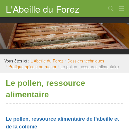
L'Abeille du Forez
Qui sommes nous ?
Rucher-école
Dossiers techniques
Législation
Vous êtes ici :
L'Abeille du Forez
/
Dossiers techniques
/
Pratique apicole au rucher
/
Le pollen, ressource alimentaire
Divers
Le pollen, ressource
Nous contacter
alimentaire
Le pollen, ressource alimentaire de l’abeille et
de la colonie