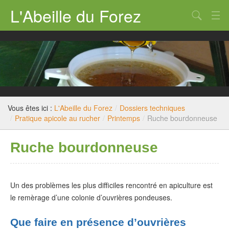
L'Abeille du Forez
Qui sommes nous ?
Rucher-école
Dossiers techniques
Législation
Vous êtes ici :
L'Abeille du Forez
/
Dossiers techniques
/
Pratique apicole au rucher
/
Printemps
/
Ruche bourdonneuse
Divers
Ruche bourdonneuse
Nous contacter
Un des problèmes les plus difficiles rencontré en apiculture est
le remèrage d’une colonie d’ouvrières pondeuses.
Que faire en présence d’ouvrières