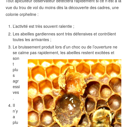
Tout apiculteur observateur détectera rapidement si ce n’est à la
vue du trou de vol du moins dès la découverte des cadres, une
colonie orpheline :
L’activité est très souvent ralentie ;
Les abeilles gardiennes sont très défensives et contrôlent
toutes les arrivantes ;
Le bruissement produit lors d’un choc ou de l’ouverture ne
se calme pas rapidement, les abeilles restent
excitées et
son
t
plu
s
agr
essi
ves
.
II
n’y
a
plu