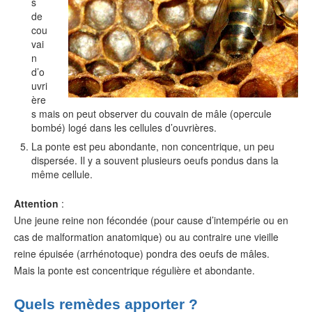
s
de
cou
vai
n
d’o
uvri
ère
s mais on peut observer du couvain de mâle (opercule
bombé) logé dans les cellules d’ouvrières.
La ponte est peu abondante, non concentrique, un peu
dispersée. Il y a souvent plusieurs oeufs pondus dans la
même cellule.
Attention
:
Une jeune reine non fécondée (pour cause d’intempérie ou en
cas de malformation anatomique) ou au contraire une vieille
reine épuisée (arrhénotoque) pondra des oeufs de mâles.
Mais la ponte est concentrique régulière et abondante.
Quels remèdes apporter ?