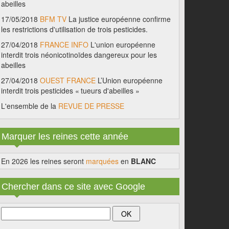
abeilles
17/05/2018
BFM TV
La justice européenne confirme
les restrictions d'utilisation de trois pesticides.
27/04/2018
FRANCE INFO
L'union européenne
interdit trois néonicotinoïdes dangereux pour les
abeilles
27/04/2018
OUEST FRANCE
L’Union européenne
interdit trois pesticides « tueurs d'abeilles »
L'ensemble de la
REVUE DE PRESSE
Marquer les reines cette année
En 2026 les reines seront
marquées
en
BLANC
Chercher dans ce site avec Google