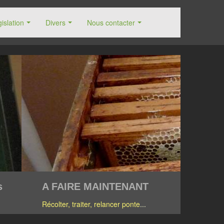
islation
Divers
Nous contacter
s
A FAIRE MAINTENANT
Récolter, traiter, relancer ponte
...