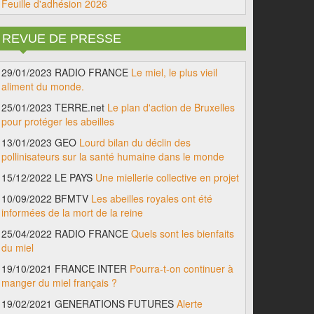
Feuille d'adhésion 2026
REVUE DE PRESSE
29/01/2023 RADIO FRANCE
Le miel, le plus vieil
aliment du monde.
25/01/2023 TERRE.net
Le plan d'action de Bruxelles
pour protéger les abeilles
13/01/2023 GEO
Lourd bilan du déclin des
pollinisateurs sur la santé humaine dans le monde
15/12/2022 LE PAYS
Une miellerie collective en projet
10/09/2022 BFMTV
Les abeilles royales ont été
informées de la mort de la reine
25/04/2022 RADIO FRANCE
Quels sont les bienfaits
du miel
19/10/2021 FRANCE INTER
Pourra-t-on continuer à
manger du miel français ?
19/02/2021 GENERATIONS FUTURES
Alerte