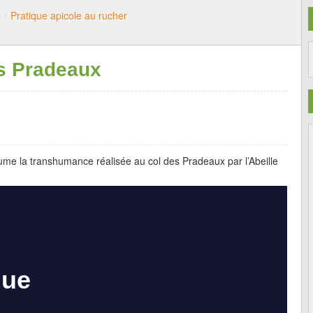
s
/
Pratique apicole au rucher
s Pradeaux
me la transhumance réalisée au col des Pradeaux par l’Abeille