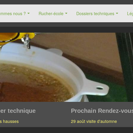
ommes nous ?
Rucher-école
Dossiers techniques
Lég
er technique
Prochain Rendez-vou
s hausses
29 août visite d'automne