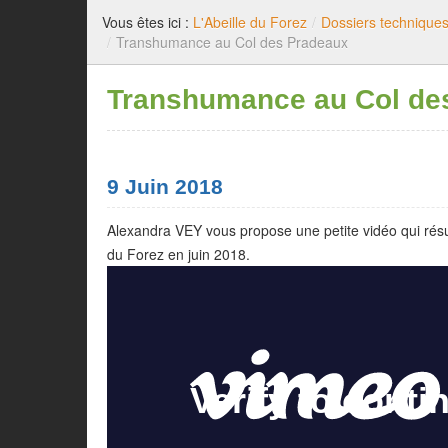
Vous êtes ici :
L'Abeille du Forez
/
Dossiers technique
/
Transhumance au Col des Pradeaux
Transhumance au Col de
9 Juin 2018
Alexandra VEY vous propose une petite vidéo qui résu
du Forez en juin 2018.