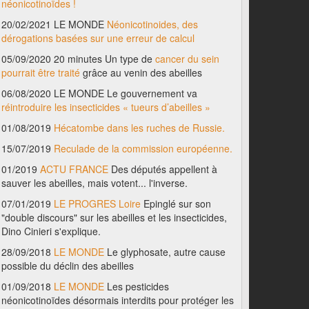
néonicotinoïdes !
20/02/2021 LE MONDE
Néonicotinoides, des
dérogations basées sur une erreur de calcul
05/09/2020 20 minutes Un type de
cancer du sein
pourrait être traité
grâce au venin des abeilles
06/08/2020 LE MONDE Le gouvernement va
réintroduire les insecticides « tueurs d’abeilles »
01/08/2019
Hécatombe dans les ruches de Russie.
15/07/2019
Reculade de la commission européenne.
01/2019
ACTU FRANCE
Des députés appellent à
sauver les abeilles, mais votent... l'inverse.
07/01/2019
LE PROGRES Loire
Epinglé sur son
"double discours" sur les abeilles et les insecticides,
Dino Cinieri s'explique.
28/09/2018
LE MONDE
Le glyphosate, autre cause
possible du déclin des abeilles
01/09/2018
LE MONDE
Les pesticides
néonicotinoïdes désormais interdits pour protéger les