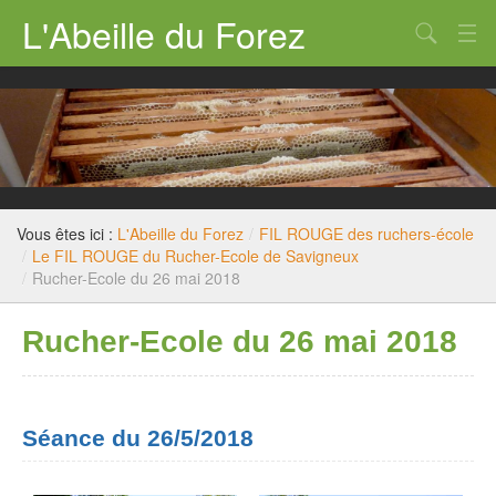
L'Abeille du Forez
Qui sommes nous ?
Rucher-école
Dossiers techniques
Législation
Vous êtes ici :
L'Abeille du Forez
/
FIL ROUGE des ruchers-école
/
Le FIL ROUGE du Rucher-Ecole de Savigneux
Divers
/
Rucher-Ecole du 26 mai 2018
Nous contacter
Rucher-Ecole du 26 mai 2018
Séance du 26/5/2018