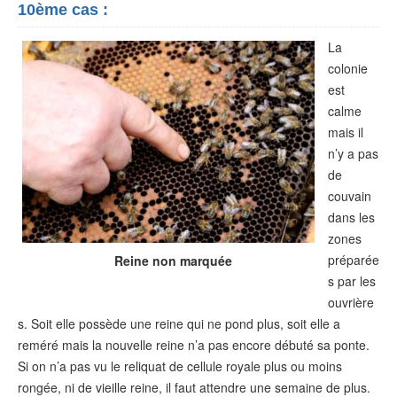
10ème cas :
La
colonie
est
calme
mais il
n’y a pas
de
couvain
dans les
zones
préparée
Reine non marquée
s par les
ouvrière
s. Soit elle possède une reine qui ne pond plus, soit elle a
reméré mais la nouvelle reine n’a pas encore débuté sa ponte.
Si on n’a pas vu le reliquat de cellule royale plus ou moins
rongée, ni de vieille reine, il faut attendre une semaine de plus.