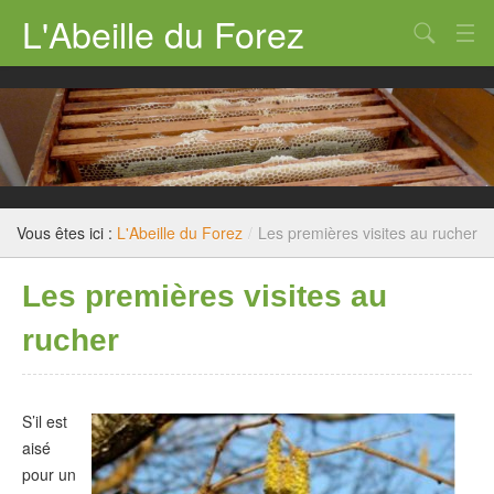
L'Abeille du Forez
Qui sommes nous ?
Rucher-école
Dossiers techniques
Législation
Vous êtes ici :
L'Abeille du Forez
/
Les premières visites au rucher
Divers
Les premières visites au
Nous contacter
rucher
S’il est
aisé
pour un