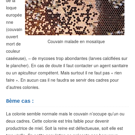
de la
loque
europée
nne
(couvain
ouvert
Couvain malade en mosaïque
mort de
couleur
caséeuse), – de mycoses trop abondantes (larves calcifiées sur
le plancher). En cas de doute il faut contacter un agent sanitaire
ou un apiculteur compétent. Mais surtout il ne faut pas « rien
faire ». En aucun cas il ne faudra se servir des cadres pour
d’autres colonies.
8ème cas :
La colonie semble normale mais le couvain n’occupe qu’un ou
deux cadres. Cette colonie est très faible pour devenir
productrice de miel. Soit la reine est défectueuse, soit elle est