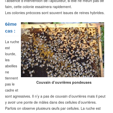
l’absence d’intervention de l’apiculteur, si elle ne meurt pas de
faim, cette colonie essaimera rapidement.
Les colonies précoces sont souvent issues de reines hybrides.
6ème
cas :
La ruche
est
lourde,
les
abeilles
ne
tiennent
Couvain d’ouvrières pondeuses
pas le
cadre et
sont agressives. Il n’y a pas de couvain d’ouvrières mais il peut
y avoir une ponte de mâles dans des cellules d’ouvrières.
Parfois on observe plusieurs œufs par cellules. La ruche est