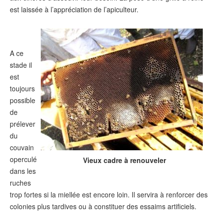
est laissée à l’appréciation de l’apiculteur.
A ce
stade il
est
toujours
possible
de
prélever
du
couvain
operculé
Vieux cadre à renouveler
dans les
ruches
trop fortes si la miellée est encore loin. Il servira à renforcer des
colonies plus tardives ou à constituer des essaims artificiels.