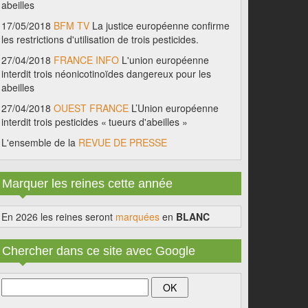
abeilles
17/05/2018
BFM TV
La justice européenne confirme
les restrictions d'utilisation de trois pesticides.
27/04/2018
FRANCE INFO
L'union européenne
interdit trois néonicotinoïdes dangereux pour les
abeilles
27/04/2018
OUEST FRANCE
L’Union européenne
interdit trois pesticides « tueurs d'abeilles »
L'ensemble de la
REVUE DE PRESSE
Marquer les reines cette année
En 2026 les reines seront
marquées
en
BLANC
Chercher dans ce site avec Google