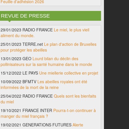
Feuille d'adhésion 2026
REVUE DE PRESSE
29/01/2023 RADIO FRANCE
Le miel, le plus vieil
aliment du monde.
25/01/2023 TERRE.net
Le plan d'action de Bruxelles
pour protéger les abeilles
13/01/2023 GEO
Lourd bilan du déclin des
pollinisateurs sur la santé humaine dans le monde
15/12/2022 LE PAYS
Une miellerie collective en projet
10/09/2022 BFMTV
Les abeilles royales ont été
informées de la mort de la reine
25/04/2022 RADIO FRANCE
Quels sont les bienfaits
du miel
19/10/2021 FRANCE INTER
Pourra-t-on continuer à
manger du miel français ?
19/02/2021 GENERATIONS FUTURES
Alerte