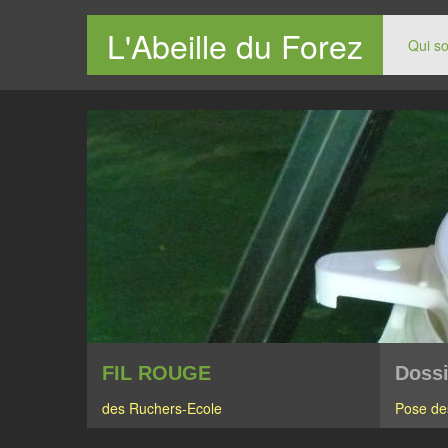
L'Abeille du Forez
Qui s
Le site des apiculteurs du Forez
FIL ROUGE
Dossi
des Ruchers-Ecole
Pose de