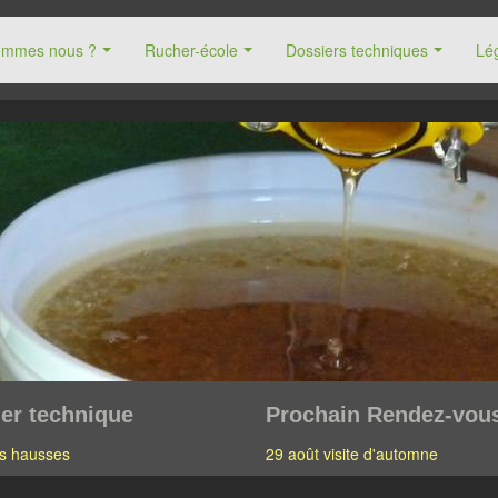
ommes nous ?
Rucher-école
Dossiers techniques
Lég
er technique
Prochain Rendez-vou
s hausses
29 août visite d'automne