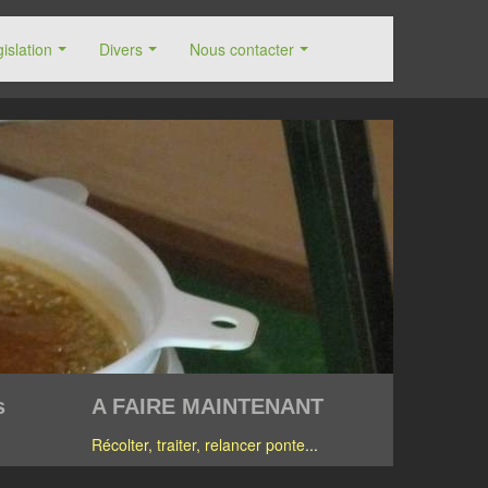
islation
Divers
Nous contacter
s
A FAIRE MAINTENANT
Récolter, traiter, relancer ponte
...