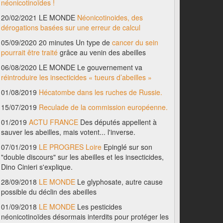
néonicotinoïdes !
20/02/2021 LE MONDE
Néonicotinoides, des
dérogations basées sur une erreur de calcul
05/09/2020 20 minutes Un type de
cancer du sein
pourrait être traité
grâce au venin des abeilles
06/08/2020 LE MONDE Le gouvernement va
réintroduire les insecticides « tueurs d’abeilles »
01/08/2019
Hécatombe dans les ruches de Russie.
15/07/2019
Reculade de la commission européenne.
01/2019
ACTU FRANCE
Des députés appellent à
sauver les abeilles, mais votent... l'inverse.
07/01/2019
LE PROGRES Loire
Epinglé sur son
"double discours" sur les abeilles et les insecticides,
Dino Cinieri s'explique.
28/09/2018
LE MONDE
Le glyphosate, autre cause
possible du déclin des abeilles
01/09/2018
LE MONDE
Les pesticides
néonicotinoïdes désormais interdits pour protéger les