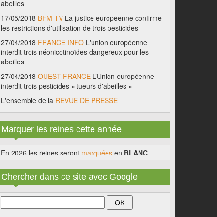
abeilles
17/05/2018
BFM TV
La justice européenne confirme
les restrictions d'utilisation de trois pesticides.
27/04/2018
FRANCE INFO
L'union européenne
interdit trois néonicotinoïdes dangereux pour les
abeilles
27/04/2018
OUEST FRANCE
L’Union européenne
interdit trois pesticides « tueurs d'abeilles »
L'ensemble de la
REVUE DE PRESSE
Marquer les reines cette année
En 2026 les reines seront
marquées
en
BLANC
Chercher dans ce site avec Google