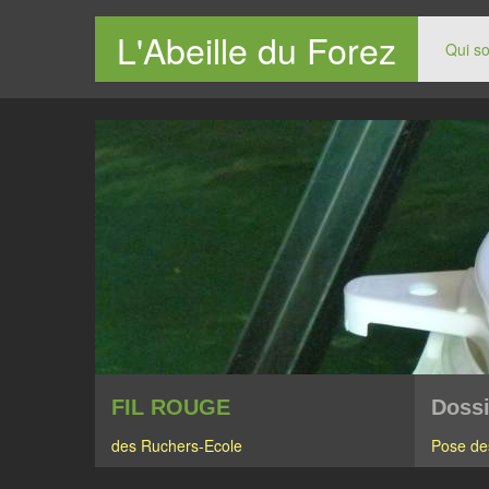
L'Abeille du Forez
Qui s
Le site des apiculteurs du Forez
FIL ROUGE
Dossi
des Ruchers-Ecole
Pose de