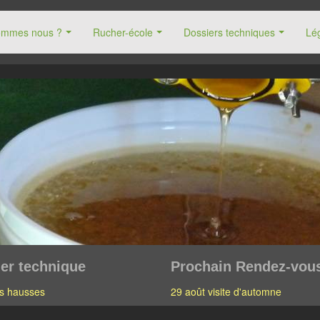
ommes nous ?
Rucher-école
Dossiers techniques
Lég
er technique
Prochain Rendez-vou
s hausses
29 août visite d'automne