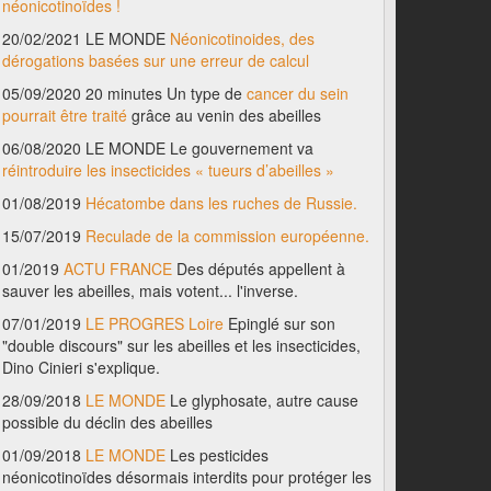
néonicotinoïdes !
20/02/2021 LE MONDE
Néonicotinoides, des
dérogations basées sur une erreur de calcul
05/09/2020 20 minutes Un type de
cancer du sein
pourrait être traité
grâce au venin des abeilles
06/08/2020 LE MONDE Le gouvernement va
réintroduire les insecticides « tueurs d’abeilles »
01/08/2019
Hécatombe dans les ruches de Russie.
15/07/2019
Reculade de la commission européenne.
01/2019
ACTU FRANCE
Des députés appellent à
sauver les abeilles, mais votent... l'inverse.
07/01/2019
LE PROGRES Loire
Epinglé sur son
"double discours" sur les abeilles et les insecticides,
Dino Cinieri s'explique.
28/09/2018
LE MONDE
Le glyphosate, autre cause
possible du déclin des abeilles
01/09/2018
LE MONDE
Les pesticides
néonicotinoïdes désormais interdits pour protéger les