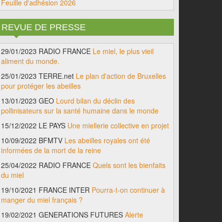
Feuille d'adhésion 2026
REVUE DE PRESSE
29/01/2023 RADIO FRANCE
Le miel, le plus vieil
aliment du monde.
25/01/2023 TERRE.net
Le plan d'action de Bruxelles
pour protéger les abeilles
13/01/2023 GEO
Lourd bilan du déclin des
pollinisateurs sur la santé humaine dans le monde
15/12/2022 LE PAYS
Une miellerie collective en projet
10/09/2022 BFMTV
Les abeilles royales ont été
informées de la mort de la reine
25/04/2022 RADIO FRANCE
Quels sont les bienfaits
du miel
19/10/2021 FRANCE INTER
Pourra-t-on continuer à
manger du miel français ?
19/02/2021 GENERATIONS FUTURES
Alerte