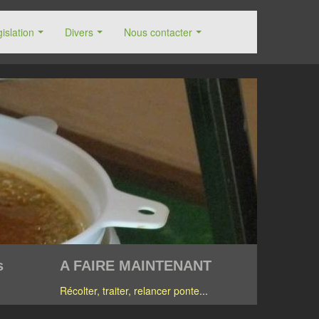
islation
Divers
Nous contacter
s
A FAIRE MAINTENANT
Récolter, traiter, relancer ponte
...