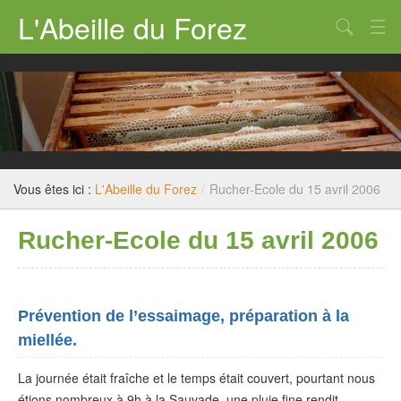
L'Abeille du Forez
Qui sommes nous ?
Rucher-école
Dossiers techniques
Législation
Vous êtes ici :
L'Abeille du Forez
/
Rucher-Ecole du 15 avril 2006
Divers
Rucher-Ecole du 15 avril 2006
Nous contacter
Prévention de l’essaimage, préparation à la
miellée.
La journée était fraîche et le temps était couvert, pourtant nous
étions nombreux à 9h à la Sauvade, une pluie fine rendit