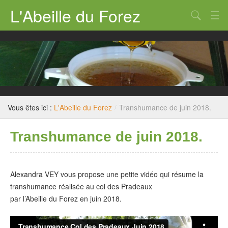
L'Abeille du Forez
Qui sommes nous ?
Rucher-école
Dossiers techniques
Législation
Vous êtes ici :
L'Abeille du Forez
/
Transhumance de juin 2018.
Divers
Transhumance de juin 2018.
Nous contacter
Alexandra VEY vous propose une petite vidéo qui résume la
transhumance réalisée au col des Pradeaux
par l’Abeille du Forez en juin 2018.